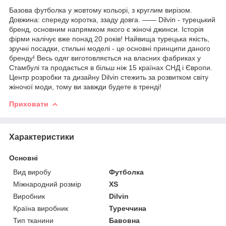
Базова футболка у жовтому кольорі, з круглим вирізом.
Довжина: спереду коротка, ззаду довга. —— Dilvin - турецький
бренд, основним напрямком якого є жіночі джинси. Історія
фірми налічує вже понад 20 років! Найвища турецька якість,
зручні посадки, стильні моделі - це основні принципи даного
бренду! Весь одяг виготовляється на власних фабриках у
Стамбулі та продається в більш ніж 15 країнах СНД і Європи.
Центр розробки та дизайну Dilvin стежить за розвитком світу
жіночої моди, тому ви завжди будете в тренді!
Приховати
Характеристики
Основні
Вид виробу
Футболка
Міжнародний розмір
XS
Виробник
Dilvin
Країна виробник
Туреччина
Тип тканини
Бавовна