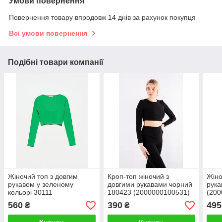
Умови повернення
Повернення товару впродовж 14 днів за рахунок покупця
Всі умови повернення
Подібні товари компанії
Жіночий топ з довгим
Кроп-топ жіночий з
Жіно
рукавом у зеленому
довгими рукавами чорний
рука
кольорі 30111
180423 (2000000100531)
(200
(2000000073521)
560
390
495
₴
₴