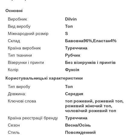
Основні
Виробник
Dilvin
Вид виробу
Топ
Міжнародний розмір
S
Склад
Бавовна96%,Еластан4%
Країна виробник
Туреччина
Тип тканини
Рубчик
Візерунки і принти
Без візерунків і принтів
Колір
Фуксія
Користувальницькі характеристики
Тип виробу
Топ
Довжина:
Середня
Ключові слова
топ рожевий, рожевий топ,
рожевий жіночий топ,
чоловічий рожевий топ
Країна реєстрації бренду
Туреччина
Сезон
Весна/Осінь
Стиль
Повсякденний