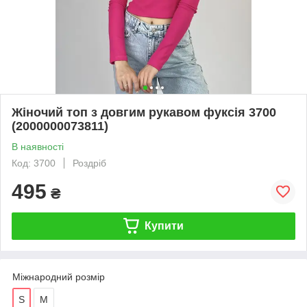
Жіночий топ з довгим рукавом фуксія 3700
(2000000073811)
В наявності
Код: 3700
Роздріб
495
₴
Купити
Міжнародний розмір
S
M