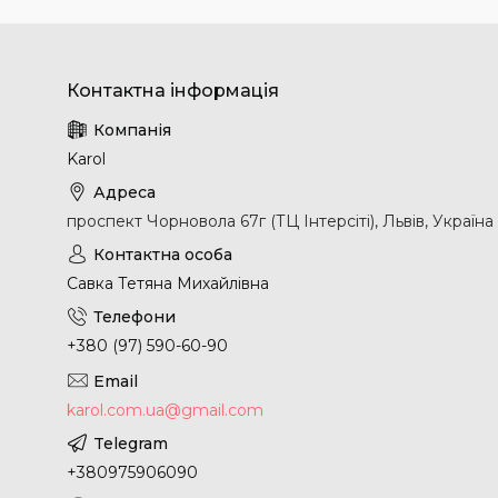
Karol
проспект Чорновола 67г (ТЦ Інтерсіті), Львів, Україна
Савка Тетяна Михайлівна
+380 (97) 590-60-90
karol.com.ua@gmail.com
+380975906090