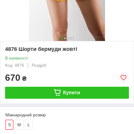
4876 Шорти бермуди жовті
В наявності
Код: 4876
Роздріб
670
₴
Купити
Міжнародний розмір
S
M
L