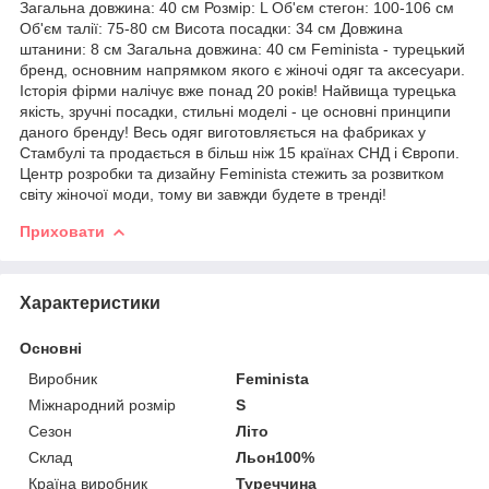
Загальна довжина: 40 см Розмір: L Об'єм стегон: 100-106 см
Об'єм талії: 75-80 см Висота посадки: 34 см Довжина
штанини: 8 см Загальна довжина: 40 см Feminista - турецький
бренд, основним напрямком якого є жіночі одяг та аксесуари.
Історія фірми налічує вже понад 20 років! Найвища турецька
якість, зручні посадки, стильні моделі - це основні принципи
даного бренду! Весь одяг виготовляється на фабриках у
Стамбулі та продається в більш ніж 15 країнах СНД і Європи.
Центр розробки та дизайну Feminista стежить за розвитком
світу жіночої моди, тому ви завжди будете в тренді!
Приховати
Характеристики
Основні
Виробник
Feminista
Міжнародний розмір
S
Сезон
Літо
Склад
Льон100%
Країна виробник
Туреччина