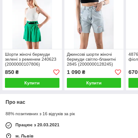
Шорти жіночі бермуди
Джинсові шорти жіночі
487
зелені з ременем 240623
бермуди світло-блакитні
фіол
(2000000107806)
2845 (2000000128245)
850
1 090
670
₴
₴
Купити
Купити
Про нас
88% позитивних з 16 відгуків за рік
Працює з 20.03.2021
м. Львів