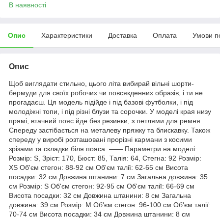
В наявності
Опис
Характеристики
Доставка
Оплата
Умови п
Опис
Щоб виглядати стильно, цього літа вибирай вільні шорти-
бермуди для своїх робочих чи повсякденних образів, і ти не
прогадаєш. Ця модель підійде і під базові футболки, і під
молодіжні топи, і під різні блузи та сорочки. У моделі края низу
прямі, втачний пояс йде без резинки, з петлями для ремня.
Спереду застібається на металеву пряжку та блискавку. Також
спереду у виробі розташовані прорізні кармани з косими
зрізами та складки біля пояса. —— Параметри на моделі:
Розмір: S, Зріст: 170, Бюст: 85, Талія: 64, Стегна: 92 Розмір:
XS Об'єм стегон: 88-92 см Об'єм талії: 62-65 см Висота
посадки: 32 см Довжина штанини: 7 см Загальна довжина: 35
см Розмір: S Об'єм стегон: 92-95 см Об'єм талії: 66-69 см
Висота посадки: 32 см Довжина штанини: 8 см Загальна
довжина: 39 см Розмір: M Об'єм стегон: 96-100 см Об'єм талії:
70-74 см Висота посадки: 34 см Довжина штанини: 8 см