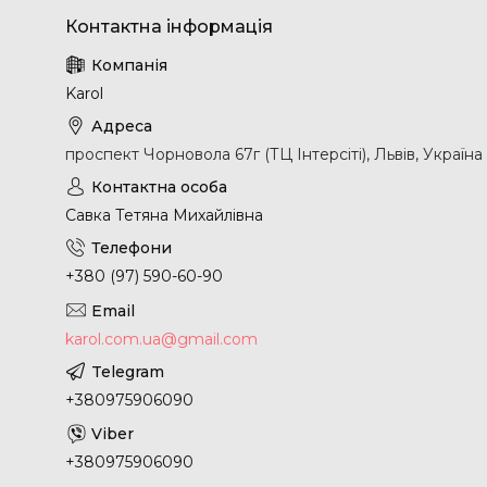
Karol
проспект Чорновола 67г (ТЦ Інтерсіті), Львів, Україна
Савка Тетяна Михайлівна
+380 (97) 590-60-90
karol.com.ua@gmail.com
+380975906090
+380975906090