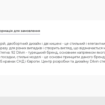
ормація для замовлення
рій, двобортний дизайн і дві кишені - це стильний і елегант
зу для різних випадків і створить вигляд, що відзначається
64, Стегна: 92 Dilvin - турецький бренд, основним напрямком яко
і посадки, стильні моделі - це основні принципи даного бренд
15 країнах СНД і Європи. Центр розробки та дизайну Dilvin сте