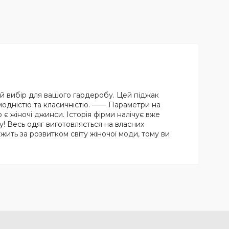
ний вибір для вашого гардеробу. Цей піджак
 модністю та класичністю. —— Параметри на
го є жіночі джинси. Історія фірми налічує вже
у! Весь одяг виготовляється на власних
жить за розвитком світу жіночої моди, тому ви