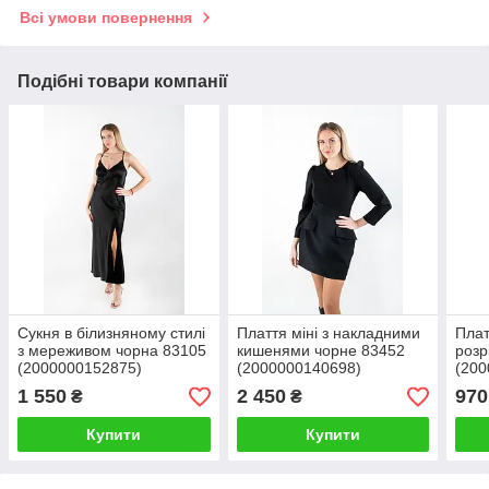
Всі умови повернення
Подібні товари компанії
Сукня в білизняному стилі
Плаття міні з накладними
Плат
з мереживом чорна 83105
кишенями чорне 83452
розр
(2000000152875)
(2000000140698)
(200
1 550
2 450
970
₴
₴
Купити
Купити