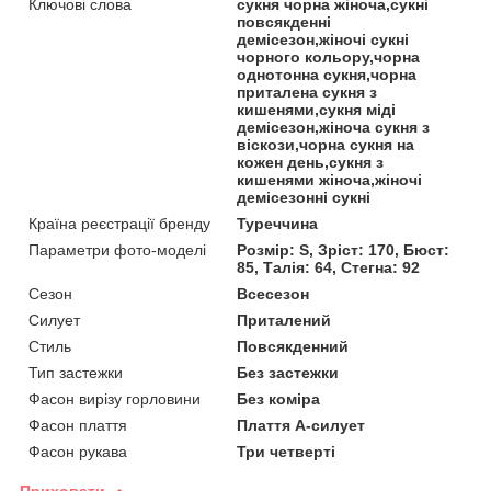
Ключові слова
сукня чорна жіноча,сукні
повсякденні
демісезон,жіночі сукні
чорного кольору,чорна
однотонна сукня,чорна
приталена сукня з
кишенями,сукня міді
демісезон,жіноча сукня з
віскози,чорна сукня на
кожен день,сукня з
кишенями жіноча,жіночі
демісезонні сукні
Країна реєстрації бренду
Туреччина
Параметри фото-моделі
Розмір: S, Зріст: 170, Бюст:
85, Талія: 64, Стегна: 92
Сезон
Всесезон
Силует
Приталений
Стиль
Повсякденний
Тип застежки
Без застежки
Фасон вирізу горловини
Без коміра
Фасон плаття
Плаття А-силует
Фасон рукава
Три четверті
Приховати