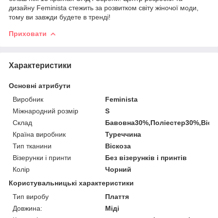
дизайну Feminista стежить за розвитком світу жіночої моди,
тому ви завжди будете в тренді!
Приховати
Характеристики
Основні атрибути
Виробник
Feminista
Міжнародний розмір
S
Склад
Бавовна30%,Поліестер30%,Віск
Країна виробник
Туреччина
Тип тканини
Віскоза
Візерунки і принти
Без візерунків і принтів
Колір
Чорний
Користувальницькі характеристики
Тип виробу
Плаття
Довжина:
Міді