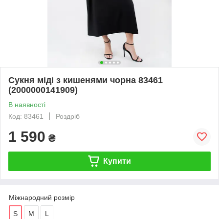
Сукня міді з кишенями чорна 83461
(2000000141909)
В наявності
Код: 83461
Роздріб
1 590
₴
Купити
Міжнародний розмір
S
M
L