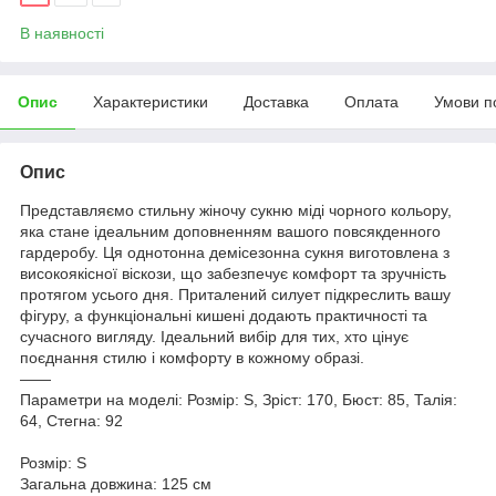
В наявності
Опис
Характеристики
Доставка
Оплата
Умови п
Опис
Представляємо стильну жіночу сукню міді чорного кольору,
яка стане ідеальним доповненням вашого повсякденного
гардеробу. Ця однотонна демісезонна сукня виготовлена з
високоякісної віскози, що забезпечує комфорт та зручність
протягом усього дня. Приталений силует підкреслить вашу
фігуру, а функціональні кишені додають практичності та
сучасного вигляду. Ідеальний вибір для тих, хто цінує
поєднання стилю і комфорту в кожному образі.
——
Параметри на моделі: Розмір: S, Зріст: 170, Бюст: 85, Талія:
64, Стегна: 92
Розмір: S
Загальна довжина: 125 см