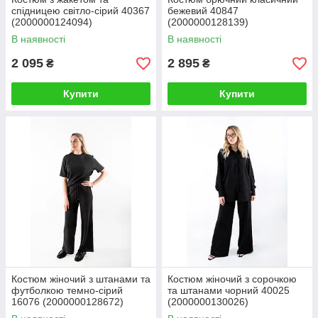
спідницею світло-сірий 40367
бежевий 40847
(2000000124094)
(2000000128139)
В наявності
В наявності
2 095
2 895
₴
₴
Купити
Купити
Костюм жіночий з штанами та
Костюм жіночий з сорочкою
футболкою темно-сірий
та штанами чорний 40025
16076 (2000000128672)
(2000000130026)